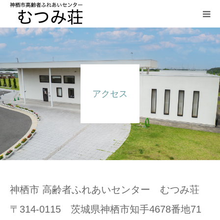
HOME
大広間・小広間
アクセス
ご飲食の案内
研修室
グラウンドゴルフ
アクセス
神栖市 高齢者ふれあいセンター むつみ荘
〒314-0115 茨城県神栖市知手4678番地71
利用規約