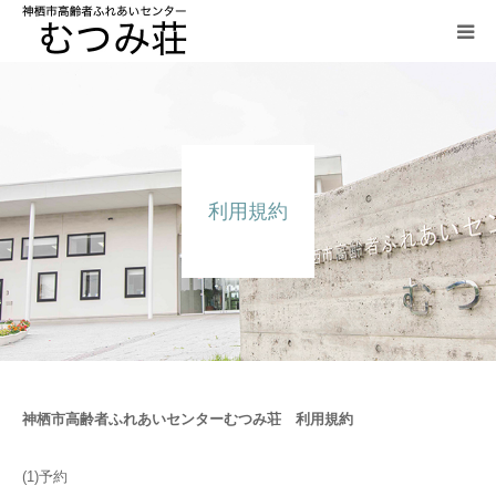
HOME
大広間・小広間
利用規約
ご飲食の案内
研修室
グラウンドゴルフ
アクセス
神栖市高齢者ふれあいセンターむつみ荘 利用規約
利用規約
(1)予約