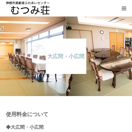
HOME
大広間・小広間
大広間・小広間
ご飲食の案内
研修室
グラウンドゴルフ
アクセス
使用料金について
利用規約
◆大広間・小広間